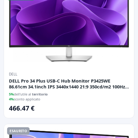
DELL
DELL Pro 34 Plus USB-C Hub Monitor P3425WE
86.61cm 34.1inch IPS 3440x1440 21:9 350cd/m2 100Hz
HDMI DP USB
5%
dell'utile al
territorio
4%
sconto applicato
466.47 €
ESAURITO