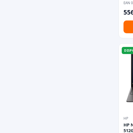
EAN 
556
DISP
HP
HP 
512