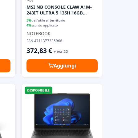
MSI
MSI NB CONSOLE CLAW A1M-
243IT ULTRA 5 135H 16GB
512GB SSD 7 WIN 11 HOME
5%
dell'utile al
territorio
4%
sconto applicato
NOTEBOOK
EAN 4711377335966
372,83 €
+ iva 22
Aggiungi
DISPONIBILE