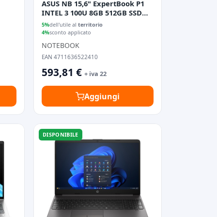
ASUS NB 15,6" ExpertBook P1
INTEL 3 100U 8GB 512GB SSD
FREEDOS
5%
dell'utile al
territorio
4%
sconto applicato
NOTEBOOK
EAN 4711636522410
593,81 €
+ iva 22
Aggiungi
DISPONIBILE