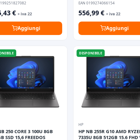
0199251827082
EAN 0199274066154
,43 €
556,99 €
+ iva 22
+ iva 22
Aggiungi
Aggiungi
ONIBILE
DISPONIBILE
HP
NB 250 CORE 3 100U 8GB
HP NB 255R G10 AMD RYZE
GB SSD 15,6 FREEDOS
7335U 8GB 512GB 15.6 FHD WIN