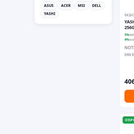
ASUS
ACER
MSI
DELL
YASHI
YASH
YASH
256
5%
del
4%
sc
NOT
EAN 
406
DISP