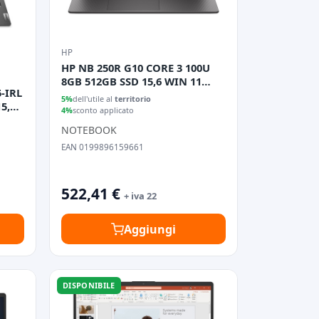
HP
HP NB 250R G10 CORE 3 100U
8GB 512GB SSD 15,6 WIN 11
-IRL
PRO
5%
dell'utile al
territorio
5,6
4%
sconto applicato
NOTEBOOK
EAN 0199896159661
522,41 €
+ iva 22
Aggiungi
DISPONIBILE