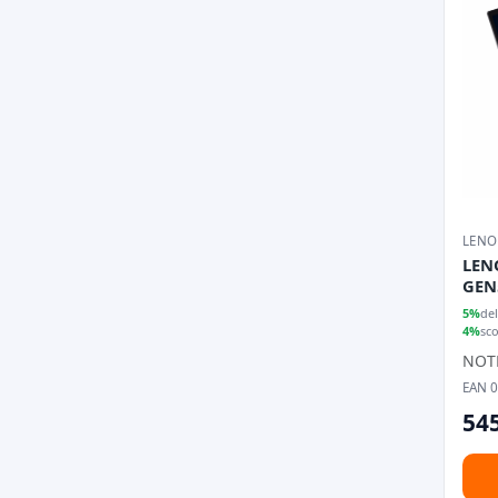
LEN
LEN
GEN
15,6
5%
del
4%
sc
NOT
EAN 
545