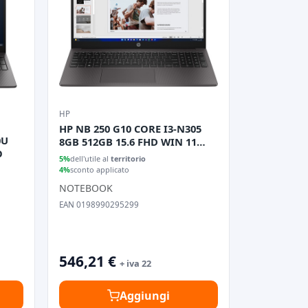
HP
HP NB 250 G10 CORE I3-N305
0U
8GB 512GB 15.6 FHD WIN 11
O
PRO 1YW
5%
dell'utile al
territorio
4%
sconto applicato
NOTEBOOK
EAN 0198990295299
546,21 €
+ iva 22
Aggiungi