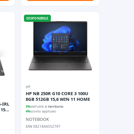
DISPONIBILE
HP
HP NB 250R G10 CORE 3 100U
8GB 512GB 15,6 WIN 11 HOME
-IRL
5%
dell'utile al
territorio
15,6
4%
sconto applicato
NOTEBOOK
EAN 0821844552797