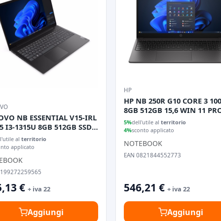
HP
HP NB 250R G10 CORE 3 10
OVO
8GB 512GB 15,6 WIN 11 PR
OVO NB ESSENTIAL V15-IRL
5%
dell'utile al
territorio
5 I3-1315U 8GB 512GB SSD
4%
sconto applicato
 WIN 11 PRO
l'utile al
territorio
NOTEBOOK
onto applicato
EAN 0821844552773
EBOOK
0199272259565
,13 €
546,21 €
+ iva 22
+ iva 22
Aggiungi
Aggiungi