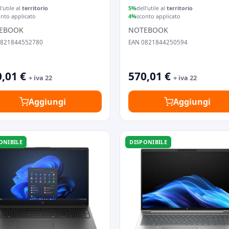
11 PRO
l'utile al
territorio
5%
dell'utile al
territorio
onto applicato
4%
sconto applicato
EBOOK
NOTEBOOK
0821844552780
EAN 0821844250594
,01 €
570,01 €
+ iva 22
+ iva 22
Aggiungi
Aggiungi
ONIBILE
DISPONIBILE