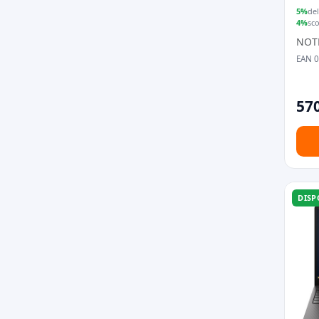
5%
del
4%
sc
NOT
EAN 
570
DISP