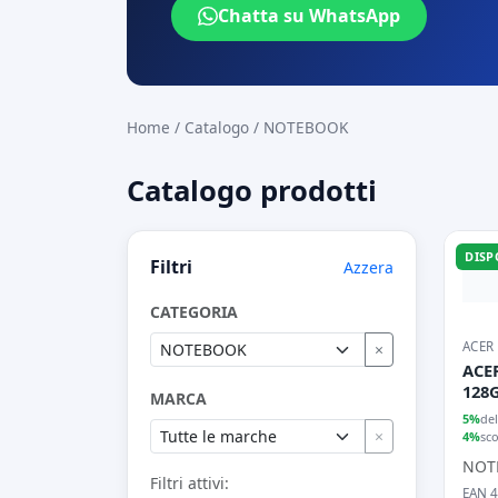
Chatta su WhatsApp
Home
/
Catalogo
/
NOTEBOOK
Catalogo prodotti
DISP
Filtri
Azzera
CATEGORIA
ACER
×
ACER
128
MARCA
5%
del
×
4%
sc
NOT
Filtri attivi:
EAN 