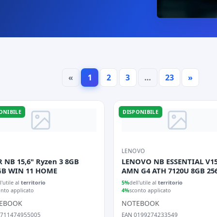
«
1
2
3
…
23
»
ONIBILE
DISPONIBILE
LENOVO
 NB 15,6" Ryzen 3 8GB
LENOVO NB ESSENTIAL V15
GB WIN 11 HOME
AMN G4 ATH 7120U 8GB 25
15,6 FREEDOS
l'utile al
territorio
5%
dell'utile al
territorio
onto applicato
4%
sconto applicato
EBOOK
NOTEBOOK
4711474955005
EAN 0199274233549