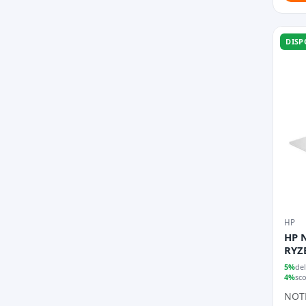
DISP
HP
HP 
RYZE
FRE
5%
del
4%
sc
NOT