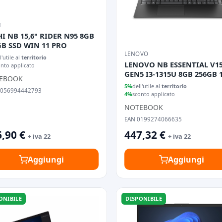
I
I NB 15,6" RIDER N95 8GB
GB SSD WIN 11 PRO
LENOVO
l'utile al
territorio
LENOVO NB ESSENTIAL V15
onto applicato
GEN5 I3-1315U 8GB 256GB 1
EBOOK
FREEDOS
5%
dell'utile al
territorio
8056994442793
4%
sconto applicato
NOTEBOOK
EAN 0199274066635
,90 €
447,32 €
+ iva 22
+ iva 22
Aggiungi
Aggiungi
ONIBILE
DISPONIBILE