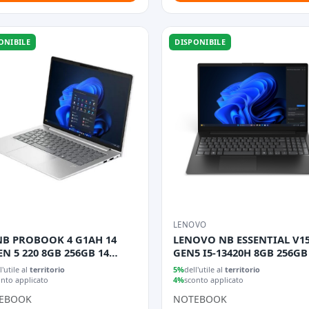
ONIBILE
DISPONIBILE
LENOVO
NB PROBOOK 4 G1AH 14
LENOVO NB ESSENTIAL V15
N 5 220 8GB 256GB 14
GEN5 I5-13420H 8GB 256GB 
EDOS 3YW
WIN 11 PRO
l'utile al
territorio
5%
dell'utile al
territorio
onto applicato
4%
sconto applicato
EBOOK
NOTEBOOK