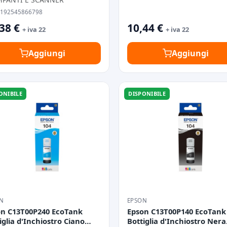
0192545866798
38 €
10,44 €
+ iva 22
+ iva 22
Aggiungi
Aggiungi
ONIBILE
DISPONIBILE
N
EPSON
on C13T00P240 EcoTank
Epson C13T00P140 EcoTank
iglia d'Inchiostro Ciano
Bottiglia d'Inchiostro Nera