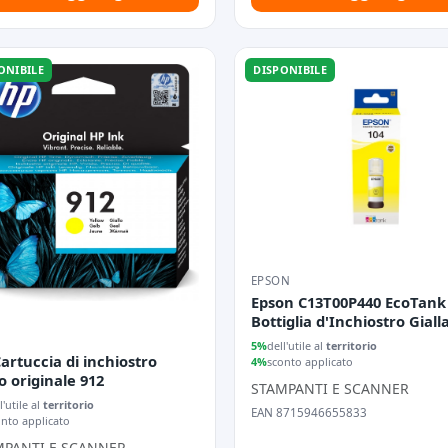
ONIBILE
DISPONIBILE
EPSON
Epson C13T00P440 EcoTank
Bottiglia d'Inchiostro Giall
Originale 1pz
5%
dell'utile al
territorio
artuccia di inchiostro
4%
sconto applicato
lo originale 912
STAMPANTI E SCANNER
l'utile al
territorio
EAN 8715946655833
onto applicato
MPANTI E SCANNER