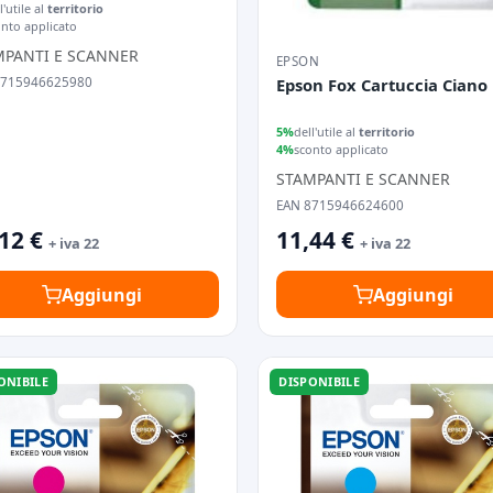
e 29
l'utile al
territorio
onto applicato
MPANTI E SCANNER
EPSON
Epson Fox Cartuccia Ciano
8715946625980
5%
dell'utile al
territorio
4%
sconto applicato
STAMPANTI E SCANNER
EAN 8715946624600
12 €
11,44 €
+ iva 22
+ iva 22
Aggiungi
Aggiungi
ONIBILE
DISPONIBILE