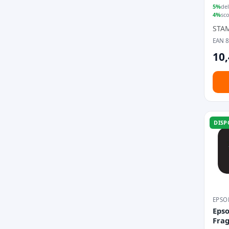
Orig
5%
del
4%
sc
STA
EAN 
10,
DISP
EPSO
Epso
Frag