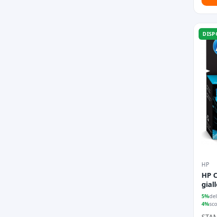
DISP
HP
HP C
gial
5%
del
4%
sc
STA