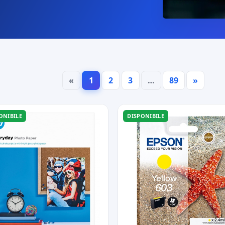
«
1
2
3
…
89
»
ONIBILE
DISPONIBILE