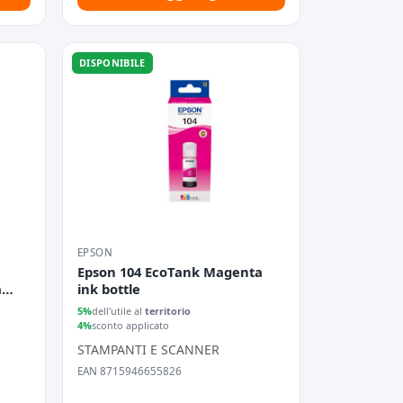
DISPONIBILE
EPSON
Epson 104 EcoTank Magenta
a
ink bottle
5%
dell'utile al
territorio
4%
sconto applicato
STAMPANTI E SCANNER
EAN 8715946655826