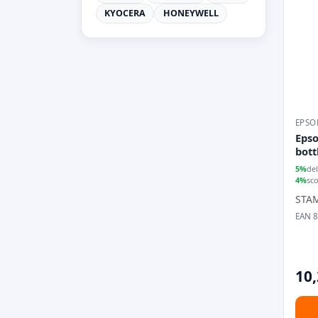
KYOCERA
HONEYWELL
EPSO
Epso
bott
5%
del
4%
sc
STA
EAN 
10,