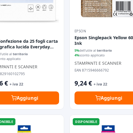
EPSON
Epson Singlepack Yellow 6
onfezione da 25 fogli carta
Ink
grafica lucida Everyday
5%
dell'utile al
territorio
210 x 297 mm
l'utile al
territorio
4%
sconto applicato
onto applicato
STAMPANTI E SCANNER
MPANTI E SCANNER
EAN 8715946666792
0829160102795
6 €
9,24 €
+ iva 22
+ iva 22
Aggiungi
Aggiungi
ONIBILE
DISPONIBILE