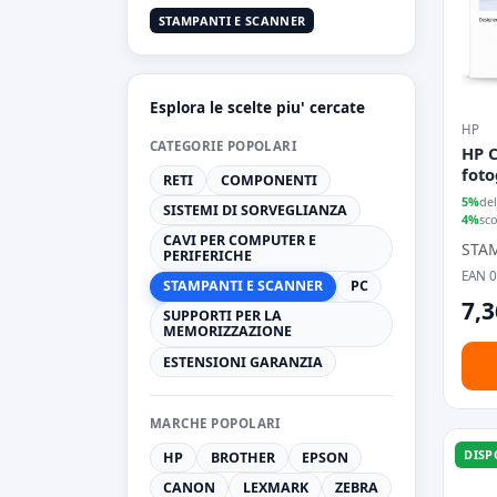
STAMPANTI E SCANNER
Esplora le scelte piu' cercate
HP
CATEGORIE POPOLARI
HP C
foto
RETI
COMPONENTI
A4/
5%
del
SISTEMI DI SORVEGLIANZA
4%
sc
CAVI PER COMPUTER E
STA
PERIFERICHE
EAN 
STAMPANTI E SCANNER
PC
7,3
SUPPORTI PER LA
MEMORIZZAZIONE
ESTENSIONI GARANZIA
MARCHE POPOLARI
DISP
HP
BROTHER
EPSON
CANON
LEXMARK
ZEBRA