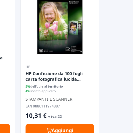
ta
HP
HP Confezione da 100 fogli
carta fotografica lucida
Everyday 10 x 15 cm
5%
dell'utile al
territorio
4%
sconto applicato
STAMPANTI E SCANNER
EAN 0886111974887
10,31 €
+ iva 22
Aggiungi