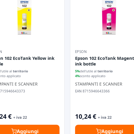
N
EPSON
n 102 EcoTank Yellow ink
Epson 102 EcoTank Magen
le
ink bottle
l'utile al
territorio
5%
dell'utile al
territorio
onto applicato
4%
sconto applicato
MPANTI E SCANNER
STAMPANTI E SCANNER
8715946643373
EAN 8715946643366
24 €
10,24 €
+ iva 22
+ iva 22
Aggiungi
Aggiungi