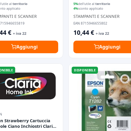
inale 1pz
Originale 1pz
l'utile al
territorio
5%
dell'utile al
territorio
onto applicato
4%
sconto applicato
MPANTI E SCANNER
STAMPANTI E SCANNER
8715946655819
EAN 8715946655802
44 €
10,44 €
+ iva 22
+ iva 22
Aggiungi
Aggiungi
ONIBILE
DISPONIBILE
N
n Strawberry Cartuccia
ole Ciano Inchiostri Claria