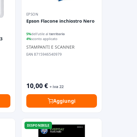
EPSON
Epson Flacone inchiostro Nero
5%
dell'utile al
territorio
03
4%
sconto applicato
STAMPANTI E SCANNER
EAN 8715946540979
10,00 €
+ iva 22
Aggiungi
DISPONIBILE