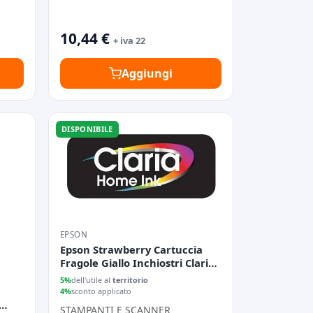
10,44 €
+ iva 22
Aggiungi
DISPONIBILE
EPSON
Epson Strawberry Cartuccia
Fragole Giallo Inchiostri Claria
Home 29
5%
dell'utile al
territorio
4%
sconto applicato
STAMPANTI E SCANNER