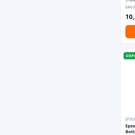
EAN 
10,
DISP
EPSO
Eps
Bott