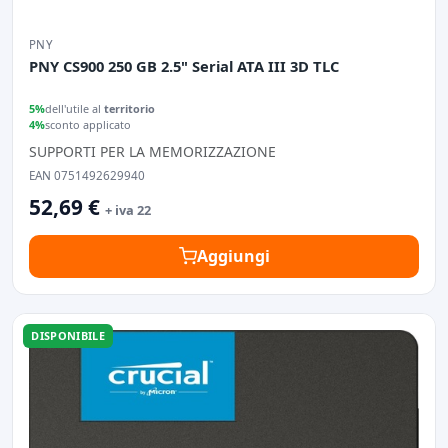
PNY
PNY CS900 250 GB 2.5" Serial ATA III 3D TLC
5%
dell'utile al
territorio
4%
sconto applicato
SUPPORTI PER LA MEMORIZZAZIONE
EAN 0751492629940
52,69 €
+ iva 22
Aggiungi
DISPONIBILE