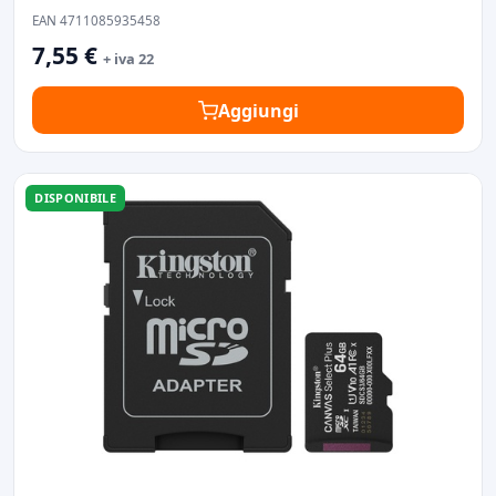
EAN 4711085935458
7,55 €
+ iva 22
Aggiungi
DISPONIBILE