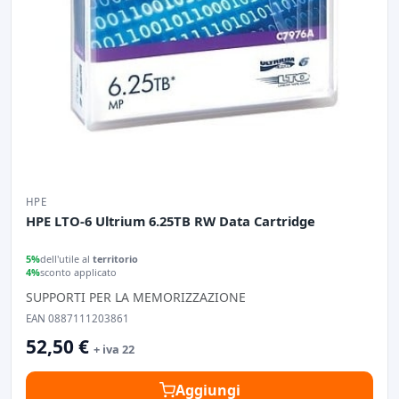
HPE
HPE LTO-6 Ultrium 6.25TB RW Data Cartridge
5%
dell'utile al
territorio
4%
sconto applicato
SUPPORTI PER LA MEMORIZZAZIONE
EAN 0887111203861
52,50 €
+ iva 22
Aggiungi