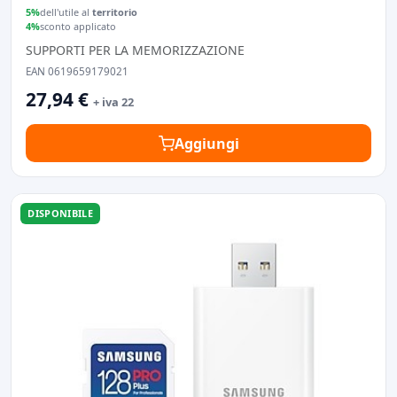
inox
5%
dell'utile al
territorio
4%
sconto applicato
SUPPORTI PER LA MEMORIZZAZIONE
EAN 0619659179021
27,94 €
+ iva 22
Aggiungi
DISPONIBILE